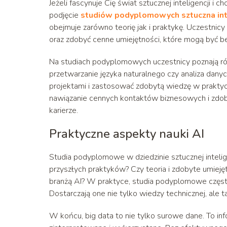
Jeżeli fascynuje Cię świat sztucznej inteligencji i 
podjęcie
studiów podyplomowych sztuczna int
obejmuje zarówno teorię jak i praktykę. Uczestnicy
oraz zdobyć cenne umiejętności, które mogą być b
Na studiach podyplomowych uczestnicy poznają różn
przetwarzanie języka naturalnego czy analiza dany
projektami i zastosować zdobytą wiedzę w praktyce
nawiązanie cennych kontaktów biznesowych i zdoby
karierze.
Praktyczne aspekty nauki AI
Studia podyplomowe w dziedzinie sztucznej intelig
przyszłych praktyków? Czy teoria i zdobyte umiej
branżą AI? W praktyce, studia podyplomowe często
Dostarczają one nie tylko wiedzy technicznej, ale
W końcu, big data to nie tylko surowe dane. To i