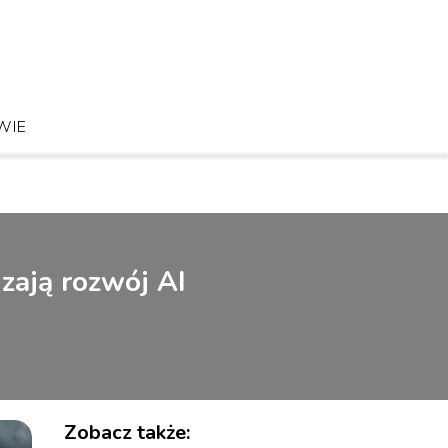
WIE
dzają rozwój AI
Zobacz także: