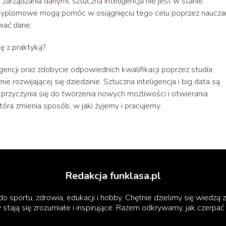
arządzania danymi, sztuczna inteligencja nie jest w stanie
dyplomowe mogą pomóc w osiągnięciu tego celu poprzez naucza
wać dane.
kę z praktyką?
igencji oraz zdobycie odpowiednich kwalifikacji poprzez studia
rozwijającej się dziedzinie. Sztuczna inteligencja i big data są
 przyczynia się do tworzenia nowych możliwości i otwierania
óra zmienia sposób, w jaki żyjemy i pracujemy.
Redakcja funklasa.pl
o sportu, zdrowia, edukacji i hobby. Chętnie dzielimy się wiedzą z
stają się zrozumiałe i inspirujące. Razem odkrywamy, jak czerpać 