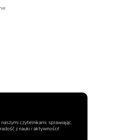
nie
 naszymi czytelnikami, sprawiając,
radość z nauki i aktywności!