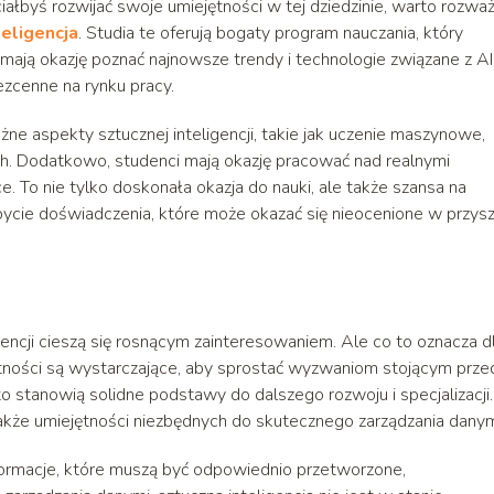
chciałbyś rozwijać swoje umiejętności w tej dziedzinie, warto rozwa
eligencja
. Studia te oferują bogaty program nauczania, który
 mają okazję poznać najnowsze trendy i technologie związane z AI
ezcenne na rynku pracy.
e aspekty sztucznej inteligencji, takie jak uczenie maszynowe,
ch. Dodatkowo, studenci mają okazję pracować nad realnymi
. To nie tylko doskonała okazja do nauki, ale także szansa na
cie doświadczenia, które może okazać się nieocenione w przysz
encji cieszą się rosnącym zainteresowaniem. Ale co to oznacza d
ętności są wystarczające, aby sprostać wyzwaniom stojącym prze
 stanowią solidne podstawy do dalszego rozwoju i specjalizacji.
 także umiejętności niezbędnych do skutecznego zarządzania danym
nformacje, które muszą być odpowiednio przetworzone,