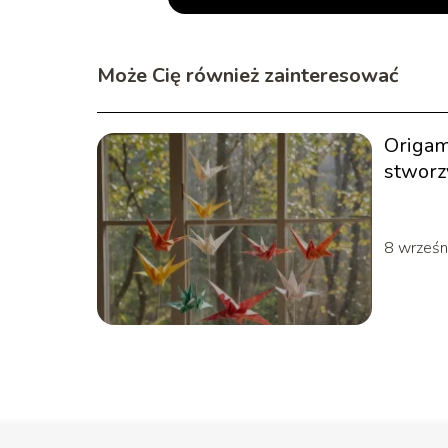
Może Cię również zainteresować
Origam
stworz
dzieła
8 wrześn