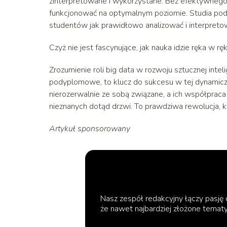
zinterpretowane i wykorzystane. Bez efektywnego z
funkcjonować na optymalnym poziomie. Studia po
studentów jak prawidłowo analizować i interpreto
Czyż nie jest fascynujące, jak nauka idzie ręka w rę
Zrozumienie roli big data w rozwoju sztucznej intel
podyplomowe, to klucz do sukcesu w tej dynamicznie 
nierozerwalnie ze sobą związane, a ich współpraca
nieznanych dotąd drzwi. To prawdziwa rewolucja, kt
Artykuł sponsorowany
Nasz zespół redakcyjny łączy pasję d
że nawet najbardziej złożone tematy 