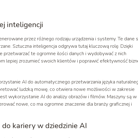
j inteligencji
 generowane przez różnego rodzaju urządzenia i systemy. Te dane 
rzane. Sztuczna inteligencja odgrywa tutaj kluczową rolę. Dzięki
e przetwarzać te ogromne ilości danych i wydobywać z nich
om lepiej zrozumieć swoich klientów i poprawić efektywność bizn
orzystanie AI do automatycznego przetwarzania języka naturalne
erpretować ludzką mowę, co otwiera nowe możliwości w zakresie
est wykorzystanie AI do analizy obrazów i filmów. Maszyny są w
nerować nowe, co ma ogromne znaczenie dla branży graficznej i
o kariery w dziedzinie AI