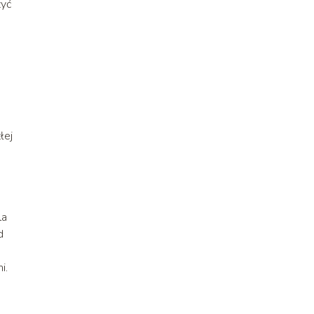
żyć
łej
la
d
i.