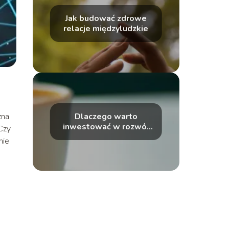
Jak budować zdrowe
relacje międzyludzkie
Dlaczego warto
zna
inwestować w rozwój
 Czy
umiejętności miękkich
nie