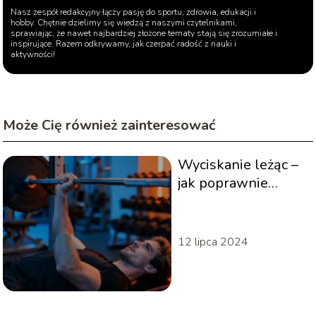
Nasz zespół redakcyjny łączy pasję do sportu, zdrowia, edukacji i
hobby. Chętnie dzielimy się wiedzą z naszymi czytelnikami,
sprawiając, że nawet najbardziej złożone tematy stają się zrozumiałe i
inspirujące. Razem odkrywamy, jak czerpać radość z nauki i
aktywności!
Może Cię również zainteresować
Wyciskanie leżąc –
jak poprawnie
wykonywać to
ćwiczenie?
12 lipca 2024