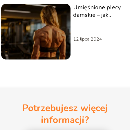
Umięśnione plecy
damskie – jak
osiągnąć
wymarzoną
sylwetkę?
12 lipca 2024
Potrzebujesz więcej
informacji?