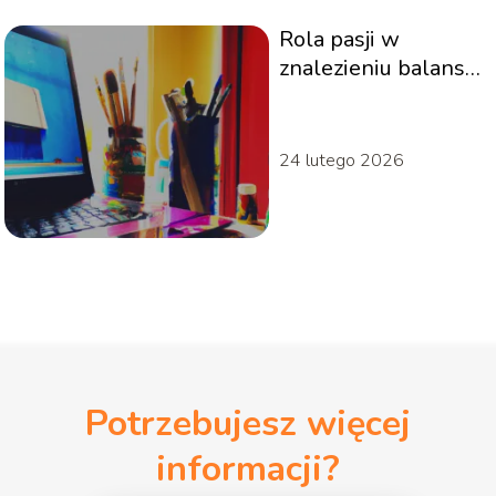
Rola pasji w
znalezieniu balansu
między życiem
zawodowym a
prywatnym
24 lutego 2026
Potrzebujesz więcej
informacji?