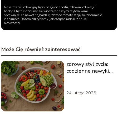
Nasz zespół redakcyjny łączy pasję do sportu, zdrowia, edukacji i
hobby. Chętnie dzielimy się wiedzą z naszymi czytelnikami,
sprawiając, że nawet najbardziej złożone tematy stają się zrozumiałe i
inspirujące. Razem odkrywamy, jak czerpać radość z nauki i
aktywności!
Może Cię również zainteresować
zdrowy styl życia:
codzienne nawyki
dla
długowieczności
24 lutego 2026